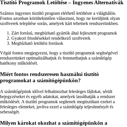
Tisztító Programok Letöltése – Ingyenes Alternatívák
Számos ingyenes tisztító program elérhető letöltésre a világhálón.
Fontos azonban körültekintően választani, hogy ne kerüljünk olyan
szoftverek telepítése során, amelyek kárt tehetnek rendszerünkben.
Zárt forrású, megbízható gyártók által fejlesztett programok
Gyakori frissítésekkel rendelkező szoftverek
Megbízható letöltési források
Végül fontos megjegyezni, hogy a tisztító programok segítségével
rendszerünket optimalizálhatjuk és fenntarthatjuk a számítógép
hatékony működését.
Miért fontos rendszeresen használni tisztító
programokat a számítógépünkön?
A számítógépünk idővel felhalmozhat felesleges fájlokat, sérült
bejegyzéseket és egyéb adatokat, amelyek lassíthatják a rendszer
működését. A tisztító programok segítenek megtisztítani ezeket a
felesleges elemeket, javítva ezzel a számítógép teljesítményét és
sebességét.
Milyen károkat okozhat a számítógépünkön a