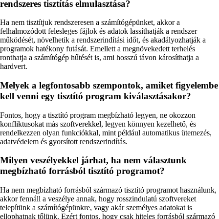
rendszeres tisztítás elmulasztása?
Ha nem tisztítjuk rendszeresen a számítógépünket, akkor a
felhalmozódott felesleges fájlok és adatok lassíthatják a rendszer
működését, növelhetik a rendszerindítási időt, és akadályozhatják a
programok hatékony futását. Emellett a megnövekedett terhelés
ronthatja a számítógép hűtését is, ami hosszú távon károsíthatja a
hardvert.
Melyek a legfontosabb szempontok, amiket figyelembe
kell venni egy tisztító program kiválasztásakor?
Fontos, hogy a tisztító program megbízható legyen, ne okozzon
konfliktusokat más szoftverekkel, legyen könnyen kezelhető, és
rendelkezzen olyan funkciókkal, mint például automatikus ütemezés,
adatvédelem és gyorsított rendszerindítás.
Milyen veszélyekkel járhat, ha nem választunk
megbízható forrásból tisztító programot?
Ha nem megbízható forrásból származó tisztító programot használunk,
akkor fennáll a veszélye annak, hogy rosszindulatú szoftvereket
telepítünk a számítógépünkre, vagy akár személyes adatokat is
ellophatnak tőlünk. Ezért fontos, hogy csak hiteles forrásból származó