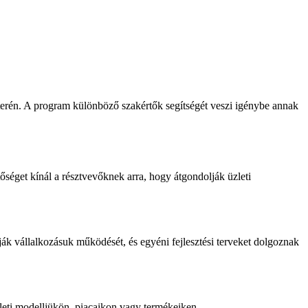
terén. A program különböző szakértők segítségét veszi igénybe annak
őséget kínál a résztvevőknek arra, hogy átgondolják üzleti
ák vállalkozásuk működését, és egyéni fejlesztési terveket dolgoznak
zleti modelljükön, piacaikon vagy termékeiken.