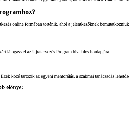
 Programhoz?
kezés online formában történik, ahol a jelentkezőknek bemutatkozniuk k
kért látogass el az Újratervezés Program hivatalos honlapjára.
zek közé tartozik az egyéni mentorálás, a szakmai tanácsadás lehetősé
bb előnye: