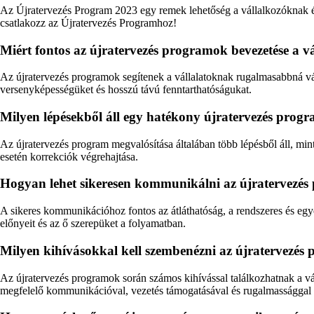
Az Újratervezés Program 2023 egy remek lehetőség a vállalkozóknak és vá
csatlakozz az Újratervezés Programhoz!
Miért fontos az újratervezés programok bevezetése a v
Az újratervezés programok segítenek a vállalatoknak rugalmasabbná vál
versenyképességüket és hosszú távú fenntarthatóságukat.
Milyen lépésekből áll egy hatékony újratervezés prog
Az újratervezés program megvalósítása általában több lépésből áll, min
esetén korrekciók végrehajtása.
Hogyan lehet sikeresen kommunikálni az újratervezés pro
A sikeres kommunikációhoz fontos az átláthatóság, a rendszeres és egy
előnyeit és az ő szerepüket a folyamatban.
Milyen kihívásokkal kell szembenézni az újratervezés 
Az újratervezés programok során számos kihívással találkozhatnak a vál
megfelelő kommunikációval, vezetés támogatásával és rugalmassággal l