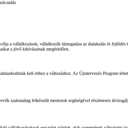
nácsadás
ja a vállalkozások, vállalkozók támogatása az átalakulás és fejlődés 
aikat a jövő kihívásainak megfelelően.
lkalmazkodniuk kell ehhez a változáshoz. Az Újratervezés Program lehet
.
vők szakmailag felkészült mentorok segítségével részletesen átvizsgálj
uló vállalkozásoknak egyaránt ajánlott, akik szeretnének változtatni ü