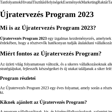
Tanfolyamok
Hivatal
Tisztítás
Helyiségek
Események
Marketing
Raktár
Ta
Újratervezés Program 2023
Mi is az Újratervezés Program 2023?
Újratervezés Program 2023
egy izgalmas kezdeményezés, amelynek cél
érdekében, hogy a résztvevők hatékonyan tudják átalakítani vállalkozás
Miért fontos az Újratervezés Program?
Az üzleti világ folyamatosan változik, és a sikeres vállalkozásoknak a
stratégiájukat, fejlesszék készségeiket és új utakat találjanak a siker felé
Program részletei
Az Újratervezés Program 2023 egy éves folyamat, amely során a résztve
ki.
Kiknek ajánlott az Újratervezés Program?
A program vállalkozóknak, kis- és középvállalkozásoknak, valamint ind