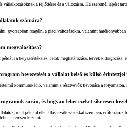
llalkozásoknak a fejlődésre és a változásra. Ha szeretnél lépést tartan
állalatok számára?
ni, gyorsabban reagálni a piaci változásokra, valamint hatékonyabban k
ram megvalósítása?
t például a helyzetértékelés, célok meghatározása, tervek kidolgozása, 
gram bevezetését a vállalat belső és külső érintettjei 
értelmű kommunikáció, valamint a résztvevők bevonása a folyamatba. Fo
programok során, és hogyan lehet ezeket sikeresen keze
lalatok, mint például ellenállás a változásokkal szemben, erőforrások 
ehet sikeresen kezelni.