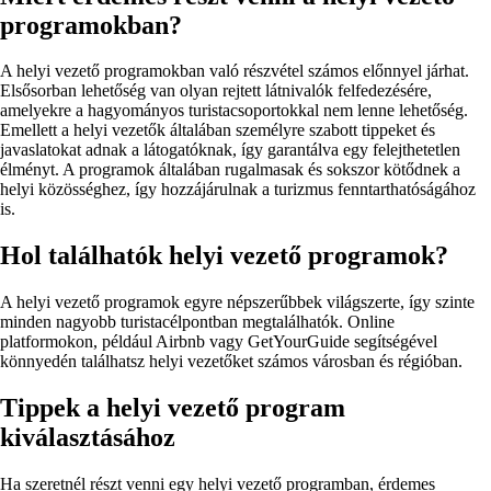
programokban?
A helyi vezető programokban való részvétel számos előnnyel járhat.
Elsősorban lehetőség van olyan rejtett látnivalók felfedezésére,
amelyekre a hagyományos turistacsoportokkal nem lenne lehetőség.
Emellett a helyi vezetők általában személyre szabott tippeket és
javaslatokat adnak a látogatóknak, így garantálva egy felejthetetlen
élményt. A programok általában rugalmasak és sokszor kötődnek a
helyi közösséghez, így hozzájárulnak a turizmus fenntarthatóságához
is.
Hol találhatók helyi vezető programok?
A helyi vezető programok egyre népszerűbbek világszerte, így szinte
minden nagyobb turistacélpontban megtalálhatók. Online
platformokon, például Airbnb vagy GetYourGuide segítségével
könnyedén találhatsz helyi vezetőket számos városban és régióban.
Tippek a helyi vezető program
kiválasztásához
Ha szeretnél részt venni egy helyi vezető programban, érdemes