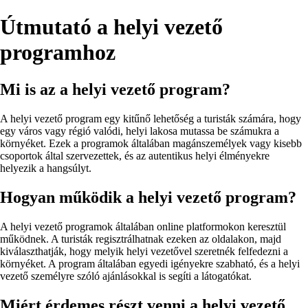
Útmutató a helyi vezető
programhoz
Mi is az a helyi vezető program?
A helyi vezető program egy kitűnő lehetőség a turisták számára, hogy
egy város vagy régió valódi, helyi lakosa mutassa be számukra a
környéket. Ezek a programok általában magánszemélyek vagy kisebb
csoportok által szervezettek, és az autentikus helyi élményekre
helyezik a hangsúlyt.
Hogyan működik a helyi vezető program?
A helyi vezető programok általában online platformokon keresztül
működnek. A turisták regisztrálhatnak ezeken az oldalakon, majd
kiválaszthatják, hogy melyik helyi vezetővel szeretnék felfedezni a
környéket. A program általában egyedi igényekre szabható, és a helyi
vezető személyre szóló ajánlásokkal is segíti a látogatókat.
Miért érdemes részt venni a helyi vezető