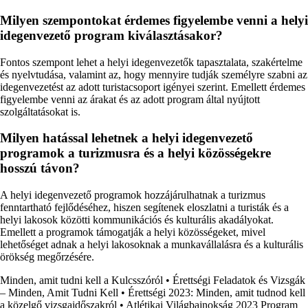
Milyen szempontokat érdemes figyelembe venni a helyi
idegenvezető program kiválasztásakor?
Fontos szempont lehet a helyi idegenvezetők tapasztalata, szakértelme
és nyelvtudása, valamint az, hogy mennyire tudják személyre szabni az
idegenvezetést az adott turistacsoport igényei szerint. Emellett érdemes
figyelembe venni az árakat és az adott program által nyújtott
szolgáltatásokat is.
Milyen hatással lehetnek a helyi idegenvezető
programok a turizmusra és a helyi közösségekre
hosszú távon?
A helyi idegenvezető programok hozzájárulhatnak a turizmus
fenntartható fejlődéséhez, hiszen segítenek eloszlatni a turisták és a
helyi lakosok közötti kommunikációs és kulturális akadályokat.
Emellett a programok támogatják a helyi közösségeket, mivel
lehetőséget adnak a helyi lakosoknak a munkavállalásra és a kulturális
örökség megőrzésére.
Minden, amit tudni kell a Kulcsszóról
•
Érettségi Feladatok és Vizsgák
– Minden, Amit Tudni Kell
•
Érettségi 2023: Minden, amit tudnod kell
a közelgő vizsgaidőszakról
•
Atlétikai Világbajnokság 2023 Program