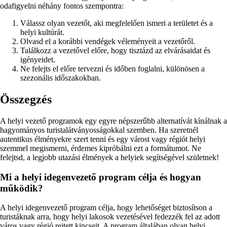
odafigyelni néhány fontos szempontra:
Válassz olyan vezetőt, aki megfelelően ismeri a területet és a
helyi kultúrát.
Olvasd el a korábbi vendégek véleményeit a vezetőről.
Találkozz a vezetővel előre, hogy tisztázd az elvárásaidat és
igényeidet.
Ne felejts el előre tervezni és időben foglalni, különösen a
szezonális időszakokban.
Összegzés
A helyi vezető programok egy egyre népszerűbb alternatívát kínálnak a
hagyományos turistalátványosságokkal szemben. Ha szeretnél
autentikus élményekre szert tenni és egy várost vagy régiót helyi
szemmel megismerni, érdemes kipróbálni ezt a formátumot. Ne
felejtsd, a legjobb utazási élmények a helyiek segítségével születnek!
Mi a helyi idegenvezető program célja és hogyan
működik?
A helyi idegenvezető program célja, hogy lehetőséget biztosítson a
turistáknak arra, hogy helyi lakosok vezetésével fedezzék fel az adott
város vagy régió rejtett kincseit. A program általában olyan helyi