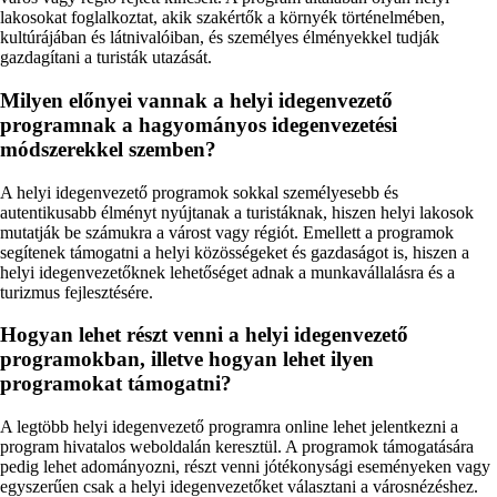
lakosokat foglalkoztat, akik szakértők a környék történelmében,
kultúrájában és látnivalóiban, és személyes élményekkel tudják
gazdagítani a turisták utazását.
Milyen előnyei vannak a helyi idegenvezető
programnak a hagyományos idegenvezetési
módszerekkel szemben?
A helyi idegenvezető programok sokkal személyesebb és
autentikusabb élményt nyújtanak a turistáknak, hiszen helyi lakosok
mutatják be számukra a várost vagy régiót. Emellett a programok
segítenek támogatni a helyi közösségeket és gazdaságot is, hiszen a
helyi idegenvezetőknek lehetőséget adnak a munkavállalásra és a
turizmus fejlesztésére.
Hogyan lehet részt venni a helyi idegenvezető
programokban, illetve hogyan lehet ilyen
programokat támogatni?
A legtöbb helyi idegenvezető programra online lehet jelentkezni a
program hivatalos weboldalán keresztül. A programok támogatására
pedig lehet adományozni, részt venni jótékonysági eseményeken vagy
egyszerűen csak a helyi idegenvezetőket választani a városnézéshez.