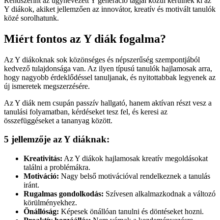
Rendszerint az úgynevezett Y generáció tagjai közül kerülnek ki az
Y diákok, akiket jellemzően az innovátor, kreatív és motivált tanulók
közé sorolhatunk.
Miért fontos az Y diák fogalma?
Az Y diákoknak sok közönséges és népszerűség szempontjából
kedvező tulajdonsága van. Az ilyen típusú tanulók hajlamosak arra,
hogy nagyobb érdeklődéssel tanuljanak, és nyitottabbak legyenek az
új ismeretek megszerzésére.
Az Y diák nem csupán passzív hallgató, hanem aktívan részt vesz a
tanulási folyamatban, kérdéseket tesz fel, és keresi az
összefüggéseket a tananyag között.
5 jellemzője az Y diáknak:
Kreativitás:
Az Y diákok hajlamosak kreatív megoldásokat
találni a problémákra.
Motiváció:
Nagy belső motivációval rendelkeznek a tanulás
iránt.
Rugalmas gondolkodás:
Szívesen alkalmazkodnak a változó
körülményekhez.
Önállóság:
Képesek önállóan tanulni és döntéseket hozni.