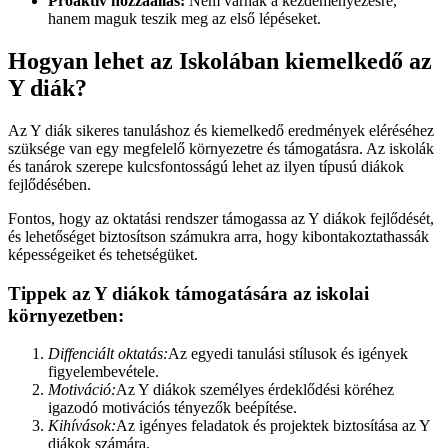
Proaktív hozzáállás:
Nem várnak a kezdeményezésre,
hanem maguk teszik meg az első lépéseket.
Hogyan lehet az Iskolában kiemelkedő az
Y diák?
Az Y diák sikeres tanuláshoz és kiemelkedő eredmények eléréséhez
szüksége van egy megfelelő környezetre és támogatásra. Az iskolák
és tanárok szerepe kulcsfontosságú lehet az ilyen típusú diákok
fejlődésében.
Fontos, hogy az oktatási rendszer támogassa az Y diákok fejlődését,
és lehetőséget biztosítson számukra arra, hogy kibontakoztathassák
képességeiket és tehetségüket.
Tippek az Y diákok támogatására az iskolai
környezetben:
Diffenciált oktatás:
Az egyedi tanulási stílusok és igények
figyelembevétele.
Motiváció:
Az Y diákok személyes érdeklődési köréhez
igazodó motivációs tényezők beépítése.
Kihívások:
Az igényes feladatok és projektek biztosítása az Y
diákok számára.