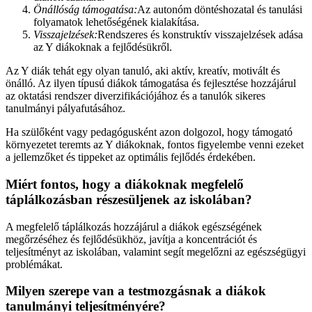
Önállóság támogatása:
Az autonóm döntéshozatal és tanulási
folyamatok lehetőségének kialakítása.
Visszajelzések:
Rendszeres és konstruktív visszajelzések adása
az Y diákoknak a fejlődésükről.
Az Y diák tehát egy olyan tanuló, aki aktív, kreatív, motivált és
önálló. Az ilyen típusú diákok támogatása és fejlesztése hozzájárul
az oktatási rendszer diverzifikációjához és a tanulók sikeres
tanulmányi pályafutásához.
Ha szülőként vagy pedagógusként azon dolgozol, hogy támogató
környezetet teremts az Y diákoknak, fontos figyelembe venni ezeket
a jellemzőket és tippeket az optimális fejlődés érdekében.
Miért fontos, hogy a diákoknak megfelelő
táplálkozásban részesüljenek az iskolában?
A megfelelő táplálkozás hozzájárul a diákok egészségének
megőrzéséhez és fejlődésükhöz, javítja a koncentrációt és
teljesítményt az iskolában, valamint segít megelőzni az egészségügyi
problémákat.
Milyen szerepe van a testmozgásnak a diákok
tanulmányi teljesítményére?