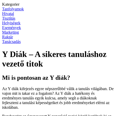
Kategorier
Tanfolyamok
Hivatal
Tisztítás
Helyiségek
Események
Marketing
Raktár
Tanácsadás
Y Diák – A sikeres tanuláshoz
vezető titok
Mi is pontosan az Y diák?
Az Y diák kifejezés egyre népszerűbbé válik a tanulás világában. De
vajon mit is takar ez a fogalom? Az Y diák a hatékony és
eredményes tanulás egyik kulcsa, amely segít a diákoknak
fejleszteni a tanulási képességeiket és jobb eredményeket elérni az
iskolában.