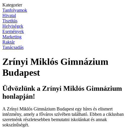
Kategorier
Tanfolyamok
Hivatal
Tisztítás
Helyiségek
Események
Marketing
Raktár
Tanácsadás
Zrínyi Miklós Gimnázium
Budapest
Üdvözlünk a Zrínyi Miklós Gimnázium
honlapján!
A Zrínyi Miklós Gimnázium Budapest egy híres és elismert
intézmény, amely a főváros szívében található. Ebben a ciklusban
szeretnénk részletesebben bemutatni iskolánkat és annak
sokszínűségét.