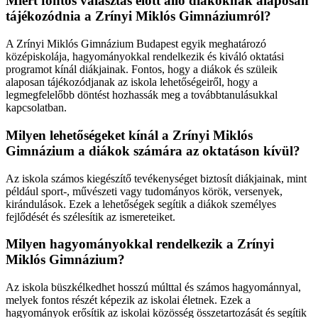
Miért fontos választás előtt álló diákoknak alaposan
tájékozódnia a Zrínyi Miklós Gimnáziumról?
A Zrínyi Miklós Gimnázium Budapest egyik meghatározó
középiskolája, hagyományokkal rendelkezik és kiváló oktatási
programot kínál diákjainak. Fontos, hogy a diákok és szüleik
alaposan tájékozódjanak az iskola lehetőségeiről, hogy a
legmegfelelőbb döntést hozhassák meg a továbbtanulásukkal
kapcsolatban.
Milyen lehetőségeket kínál a Zrínyi Miklós
Gimnázium a diákok számára az oktatáson kívül?
Az iskola számos kiegészítő tevékenységet biztosít diákjainak, mint
például sport-, művészeti vagy tudományos körök, versenyek,
kirándulások. Ezek a lehetőségek segítik a diákok személyes
fejlődését és szélesítik az ismereteiket.
Milyen hagyományokkal rendelkezik a Zrínyi
Miklós Gimnázium?
Az iskola büszkélkedhet hosszú múlttal és számos hagyománnyal,
melyek fontos részét képezik az iskolai életnek. Ezek a
hagyományok erősítik az iskolai közösség összetartozását és segítik