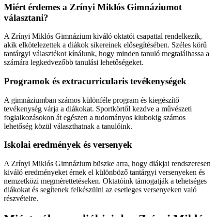
Miért érdemes a Zrínyi Miklós Gimnáziumot
választani?
A Zrínyi Miklós Gimnázium kiváló oktatói csapattal rendelkezik,
akik elkötelezettek a diákok sikereinek elősegítésében. Széles körű
tantárgyi választékot kínálunk, hogy minden tanuló megtalálhassa a
számára legkedvezőbb tanulási lehetőségeket.
Programok és extracurricularis tevékenységek
A gimnáziumban számos különféle program és kiegészítő
tevékenység várja a diákokat. Sportkörtől kezdve a művészeti
foglalkozásokon át egészen a tudományos klubokig számos
lehetőség közül választhatnak a tanulóink.
Iskolai eredmények és versenyek
A Zrínyi Miklós Gimnázium büszke arra, hogy diákjai rendszeresen
kiváló eredményeket érnek el különböző tantárgyi versenyeken és
nemzetközi megmérettetéseken. Oktatóink támogatják a tehetséges
diákokat és segítenek felkészülni az esetleges versenyeken való
részvételre.