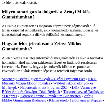
az identitás kialakítását.
Milyen tanári gárda dolgozik a Zrínyi Miklós
Gimnáziumban?
Az iskola elkötelezett és magasan képzett pedagógusokból álló
tanári csapattal rendelkezik, akik kiemelkedő szakmai tudással és
tapasztalattal segítik a diákok fejlődését és tanulmányait.
Hogyan lehet jelentkezni a Zrínyi Miklós
Gimnáziumba?
A jelentkezés részletes információi megtalálhatók az iskola hivatalos
honlapján, ahol minden szükséges lépést és határidőt részletesen
ismertetnek. Fontos, hogy a jelentkezők időben és pontosan
kövessék az eljárás minden lépését a felvételi folyamat során.
Széchenyi István Egyetem Győr – Győri Egyetemi Élet
•
NKH
Műszaki Vizsga Időpontfoglalás
•
Waldorf Iskola: előnyök és
hátrányok
•
Napenergia Plusz Program 2024
•
Diák Vármegye
Bérlet Árak és Országos Diák Bérletek
•
Targoncavezető Tanfolyam
és Képzés
•
Kölcsey Ferenc Gimnázium Budapesten
•
Zrínyi
Miklós Gimnázium Budapest
•
Klímaszerelő Tanfolyam és Képzés
•