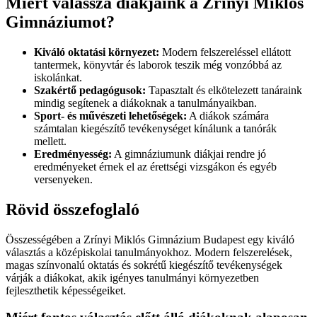
Miért válassza diákjaink a Zrínyi Miklós
Gimnáziumot?
Kiváló oktatási környezet:
Modern felszereléssel ellátott
tantermek, könyvtár és laborok teszik még vonzóbbá az
iskolánkat.
Szakértő pedagógusok:
Tapasztalt és elkötelezett tanáraink
mindig segítenek a diákoknak a tanulmányaikban.
Sport- és művészeti lehetőségek:
A diákok számára
számtalan kiegészítő tevékenységet kínálunk a tanórák
mellett.
Eredményesség:
A gimnáziumunk diákjai rendre jó
eredményeket érnek el az érettségi vizsgákon és egyéb
versenyeken.
Rövid összefoglaló
Összességében a Zrínyi Miklós Gimnázium Budapest egy kiváló
választás a középiskolai tanulmányokhoz. Modern felszerelések,
magas színvonalú oktatás és sokrétű kiegészítő tevékenységek
várják a diákokat, akik igényes tanulmányi környezetben
fejleszthetik képességeiket.