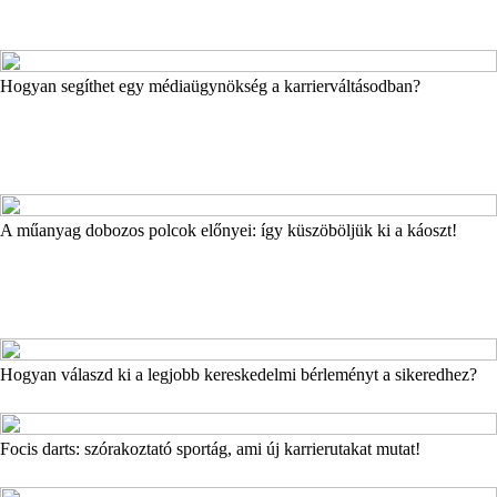
Hogyan segíthet egy médiaügynökség a karrierváltásodban?
A műanyag dobozos polcok előnyei: így küszöböljük ki a káoszt!
Hogyan válaszd ki a legjobb kereskedelmi bérleményt a sikeredhez?
Focis darts: szórakoztató sportág, ami új karrierutakat mutat!