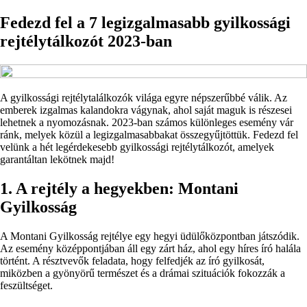
Fedezd fel a 7 legizgalmasabb gyilkossági
rejtélytálkozót 2023-ban
A gyilkossági rejtélytalálkozók világa egyre népszerűbbé válik. Az
emberek izgalmas kalandokra vágynak, ahol saját maguk is részesei
lehetnek a nyomozásnak. 2023-ban számos különleges esemény vár
ránk, melyek közül a legizgalmasabbakat összegyűjtöttük. Fedezd fel
velünk a hét legérdekesebb gyilkossági rejtélytálkozót, amelyek
garantáltan lekötnek majd!
1. A rejtély a hegyekben: Montani
Gyilkosság
A Montani Gyilkosság rejtélye egy hegyi üdülőközpontban játszódik.
Az esemény középpontjában áll egy zárt ház, ahol egy híres író halála
történt. A résztvevők feladata, hogy felfedjék az író gyilkosát,
miközben a gyönyörű természet és a drámai szituációk fokozzák a
feszültséget.