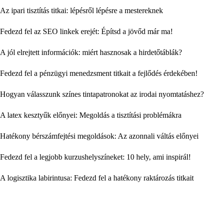
Az ipari tisztítás titkai: lépésről lépésre a mestereknek
Fedezd fel az SEO linkek erejét: Építsd a jövőd már ma!
A jól elrejtett információk: miért hasznosak a hirdetőtáblák?
Fedezd fel a pénzügyi menedzsment titkait a fejlődés érdekében!
Hogyan válasszunk színes tintapatronokat az irodai nyomtatáshez?
A latex kesztyűk előnyei: Megoldás a tisztítási problémákra
Hatékony bérszámfejtési megoldások: Az azonnali váltás előnyei
Fedezd fel a legjobb kurzushelyszíneket: 10 hely, ami inspirál!
A logisztika labirintusa: Fedezd fel a hatékony raktározás titkait