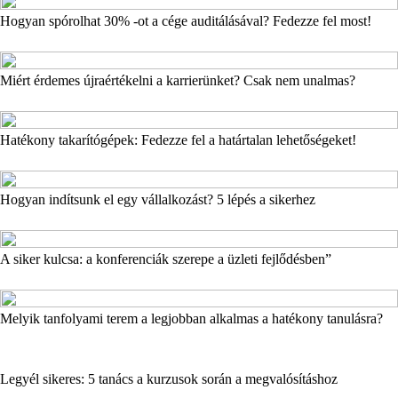
Hogyan spórolhat 30% -ot a cége auditálásával? Fedezze fel most!
Miért érdemes újraértékelni a karrierünket? Csak nem unalmas?
Hatékony takarítógépek: Fedezze fel a határtalan lehetőségeket!
Hogyan indítsunk el egy vállalkozást? 5 lépés a sikerhez
A siker kulcsa: a konferenciák szerepe a üzleti fejlődésben”
Melyik tanfolyami terem a legjobban alkalmas a hatékony tanulásra?
Legyél sikeres: 5 tanács a kurzusok során a megvalósításhoz