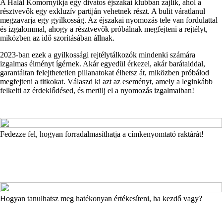
A Halál Komornyikja egy divatos éjszakai klubban zajlik, ahol a
résztvevők egy exkluzív partiján vehetnek részt. A bulit váratlanul
megzavarja egy gyilkosság. Az éjszakai nyomozás tele van fordulattal
és izgalommal, ahogy a résztvevők próbálnak megfejteni a rejtélyt,
miközben az idő szorításában állnak.
2023-ban ezek a gyilkossági rejtélytálkozók mindenki számára
izgalmas élményt ígérnek. Akár egyedül érkezel, akár barátaiddal,
garantáltan felejthetetlen pillanatokat élhetsz át, miközben próbálod
megfejteni a titkokat. Válaszd ki azt az eseményt, amely a leginkább
felkelti az érdeklődésed, és merülj el a nyomozás izgalmaiban!
Fedezze fel, hogyan forradalmasíthatja a címkenyomtató raktárát!
Hogyan tanulhatsz meg hatékonyan értékesíteni, ha kezdő vagy?