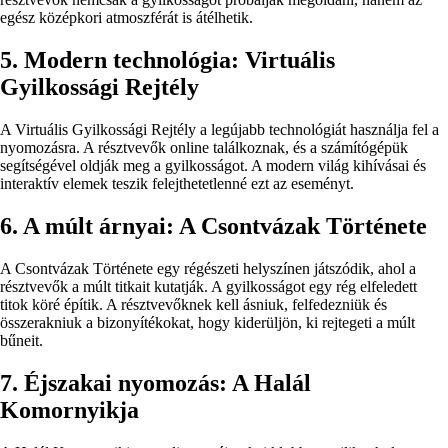
egész középkori atmoszférát is átélhetik.
5. Modern technológia: Virtuális
Gyilkossági Rejtély
A Virtuális Gyilkossági Rejtély a legújabb technológiát használja fel a
nyomozásra. A résztvevők online találkoznak, és a számítógépük
segítségével oldják meg a gyilkosságot. A modern világ kihívásai és
interaktív elemek teszik felejthetetlenné ezt az eseményt.
6. A múlt árnyai: A Csontvázak Története
A Csontvázak Története egy régészeti helyszínen játszódik, ahol a
résztvevők a múlt titkait kutatják. A gyilkosságot egy rég elfeledett
titok köré építik. A résztvevőknek kell ásniuk, felfedezniük és
összerakniuk a bizonyítékokat, hogy kiderüljön, ki rejtegeti a múlt
bűneit.
7. Éjszakai nyomozás: A Halál
Komornyikja