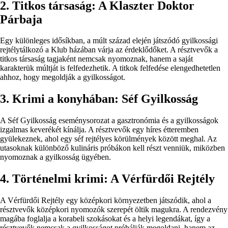
2. Titkos társaság: A Klaszter Doktor
Párbaja
Egy különleges idősíkban, a múlt század elején játszódó gyilkossági
rejtélytálkozó a Klub házában várja az érdeklődőket. A résztvevők a
titkos társaság tagjaként nemcsak nyomoznak, hanem a saját
karakterük múltját is felfedezhetik. A titkok felfedése elengedhetetlen
ahhoz, hogy megoldják a gyilkosságot.
3. Krimi a konyhában: Séf Gyilkosság
A Séf Gyilkosság eseménysorozat a gasztronómia és a gyilkosságok
izgalmas keverékét kínálja. A résztvevők egy híres étteremben
gyülekeznek, ahol egy séf rejtélyes körülmények között meghal. Az
utasoknak különböző kulináris próbákon kell részt venniük, miközben
nyomoznak a gyilkosság ügyében.
4. Történelmi krimi: A Vérfürdői Rejtély
A Vérfürdői Rejtély egy középkori környezetben játszódik, ahol a
résztvevők középkori nyomozók szerepét öltik magukra. A rendezvény
magába foglalja a korabeli szokásokat és a helyi legendákat, így a
résztvevők nemcsak a gyilkosságot próbálják megoldani, hanem az