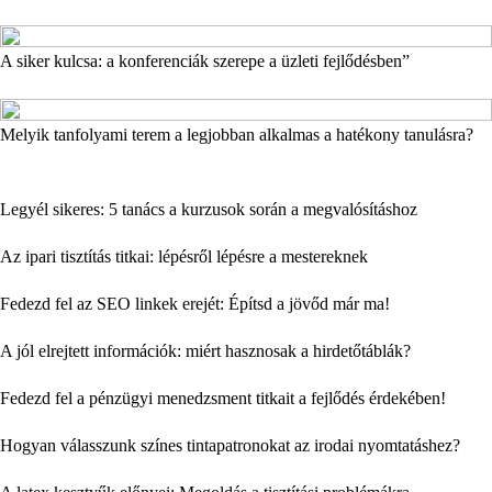
A siker kulcsa: a konferenciák szerepe a üzleti fejlődésben”
Melyik tanfolyami terem a legjobban alkalmas a hatékony tanulásra?
Legyél sikeres: 5 tanács a kurzusok során a megvalósításhoz
Az ipari tisztítás titkai: lépésről lépésre a mestereknek
Fedezd fel az SEO linkek erejét: Építsd a jövőd már ma!
A jól elrejtett információk: miért hasznosak a hirdetőtáblák?
Fedezd fel a pénzügyi menedzsment titkait a fejlődés érdekében!
Hogyan válasszunk színes tintapatronokat az irodai nyomtatáshez?