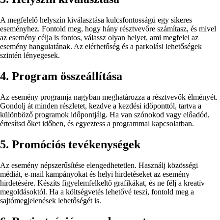
A megfelelő helyszín kiválasztása kulcsfontosságú egy sikeres
eseményhez. Fontold meg, hogy hány résztvevőre számítasz, és mivel
az esemény célja is fontos, válassz olyan helyet, ami megfelel az
esemény hangulatának. Az elérhetőség és a parkolási lehetőségek
szintén lényegesek.
4. Program összeállítása
Az esemény programja nagyban meghatározza a résztvevők élményét.
Gondolj át minden részletet, kezdve a kezdési időponttól, tartva a
különböző programok időpontjáig. Ha van szónokod vagy előadód,
értesítsd őket időben, és egyeztess a programmal kapcsolatban.
5. Promóciós tevékenységek
Az esemény népszerűsítése elengedhetetlen. Használj közösségi
médiát, e-mail kampányokat és helyi hirdetéseket az esemény
hirdetésére. Készíts figyelemfelkeltő grafikákat, és ne félj a kreatív
megoldásoktól. Ha a költségvetés lehetővé teszi, fontold meg a
sajtómegjelenések lehetőségét is.