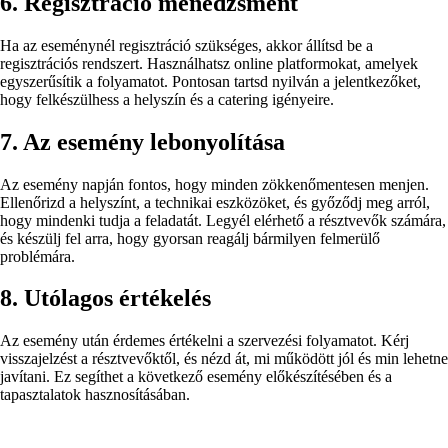
6. Regisztráció menedzsment
Ha az eseménynél regisztráció szükséges, akkor állítsd be a
regisztrációs rendszert. Használhatsz online platformokat, amelyek
egyszerűsítik a folyamatot. Pontosan tartsd nyilván a jelentkezőket,
hogy felkészülhess a helyszín és a catering igényeire.
7. Az esemény lebonyolítása
Az esemény napján fontos, hogy minden zökkenőmentesen menjen.
Ellenőrizd a helyszínt, a technikai eszközöket, és győződj meg arról,
hogy mindenki tudja a feladatát. Legyél elérhető a résztvevők számára,
és készülj fel arra, hogy gyorsan reagálj bármilyen felmerülő
problémára.
8. Utólagos értékelés
Az esemény után érdemes értékelni a szervezési folyamatot. Kérj
visszajelzést a résztvevőktől, és nézd át, mi működött jól és min lehetne
javítani. Ez segíthet a következő esemény előkészítésében és a
tapasztalatok hasznosításában.