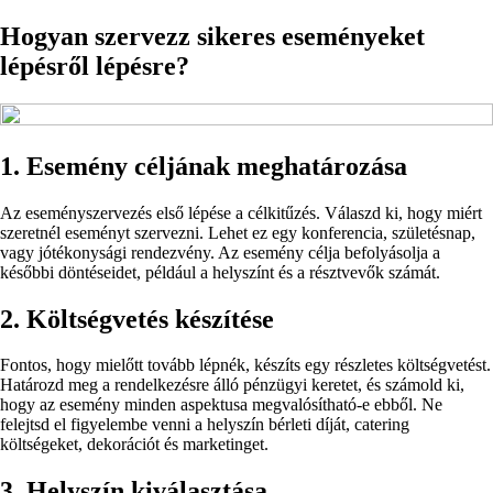
Hogyan szervezz sikeres eseményeket
lépésről lépésre?
1. Esemény céljának meghatározása
Az eseményszervezés első lépése a célkitűzés. Válaszd ki, hogy miért
szeretnél eseményt szervezni. Lehet ez egy konferencia, születésnap,
vagy jótékonysági rendezvény. Az esemény célja befolyásolja a
későbbi döntéseidet, például a helyszínt és a résztvevők számát.
2. Költségvetés készítése
Fontos, hogy mielőtt tovább lépnék, készíts egy részletes költségvetést.
Határozd meg a rendelkezésre álló pénzügyi keretet, és számold ki,
hogy az esemény minden aspektusa megvalósítható-e ebből. Ne
felejtsd el figyelembe venni a helyszín bérleti díját, catering
költségeket, dekorációt és marketinget.
3. Helyszín kiválasztása