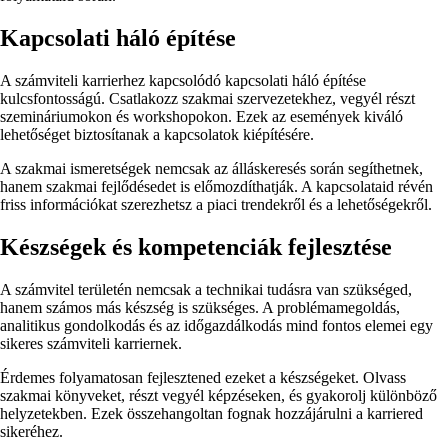
Kapcsolati háló építése
A számviteli karrierhez kapcsolódó kapcsolati háló építése
kulcsfontosságú. Csatlakozz szakmai szervezetekhez, vegyél részt
szemináriumokon és workshopokon. Ezek az események kiváló
lehetőséget biztosítanak a kapcsolatok kiépítésére.
A szakmai ismeretségek nemcsak az álláskeresés során segíthetnek,
hanem szakmai fejlődésedet is előmozdíthatják. A kapcsolataid révén
friss információkat szerezhetsz a piaci trendekről és a lehetőségekről.
Készségek és kompetenciák fejlesztése
A számvitel területén nemcsak a technikai tudásra van szükséged,
hanem számos más készség is szükséges. A problémamegoldás,
analitikus gondolkodás és az időgazdálkodás mind fontos elemei egy
sikeres számviteli karriernek.
Érdemes folyamatosan fejlesztened ezeket a készségeket. Olvass
szakmai könyveket, részt vegyél képzéseken, és gyakorolj különböző
helyzetekben. Ezek összehangoltan fognak hozzájárulni a karriered
sikeréhez.