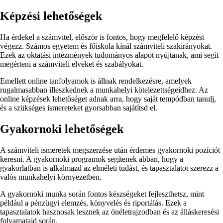
Képzési lehetőségek
Ha érdekel a számvitel, először is fontos, hogy megfelelő képzést
végezz. Számos egyetem és főiskola kínál számviteli szakirányokat.
Ezek az oktatási intézmények tudományos alapot nyújtanak, ami segít
megérteni a számviteli elveket és szabályokat.
Emellett online tanfolyamok is állnak rendelkezésre, amelyek
rugalmasabban illeszkednek a munkahelyi kötelezettségeidhez. Az
online képzések lehetőséget adnak arra, hogy saját tempódban tanulj,
és a szükséges ismereteket gyorsabban sajátítsd el.
Gyakornoki lehetőségek
A számviteli ismeretek megszerzése után érdemes gyakornoki pozíciót
keresni. A gyakornoki programok segítenek abban, hogy a
gyakorlatban is alkalmazd az elméleti tudást, és tapasztalatot szerezz a
valós munkahelyi környezetben.
A gyakornoki munka során fontos készségeket fejleszthetsz, mint
például a pénzügyi elemzés, könyvelés és riportálás. Ezek a
tapasztalatok hasznosak lesznek az önéletrajzodban és az álláskeresési
folyamataid során.