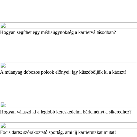
Hogyan segíthet egy médiaügynökség a karrierváltásodban?
A műanyag dobozos polcok előnyei: így küszöböljük ki a káoszt!
Hogyan válaszd ki a legjobb kereskedelmi bérleményt a sikeredhez?
Focis darts: szórakoztató sportág, ami új karrierutakat mutat!