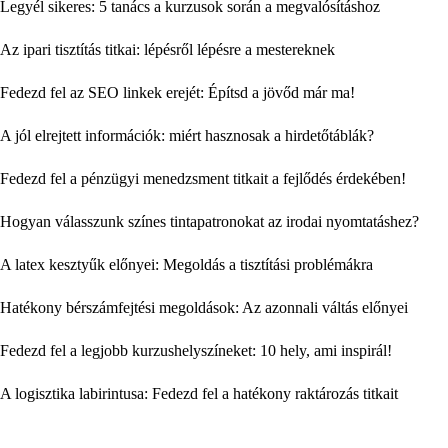
Legyél sikeres: 5 tanács a kurzusok során a megvalósításhoz
Az ipari tisztítás titkai: lépésről lépésre a mestereknek
Fedezd fel az SEO linkek erejét: Építsd a jövőd már ma!
A jól elrejtett információk: miért hasznosak a hirdetőtáblák?
Fedezd fel a pénzügyi menedzsment titkait a fejlődés érdekében!
Hogyan válasszunk színes tintapatronokat az irodai nyomtatáshez?
A latex kesztyűk előnyei: Megoldás a tisztítási problémákra
Hatékony bérszámfejtési megoldások: Az azonnali váltás előnyei
Fedezd fel a legjobb kurzushelyszíneket: 10 hely, ami inspirál!
A logisztika labirintusa: Fedezd fel a hatékony raktározás titkait