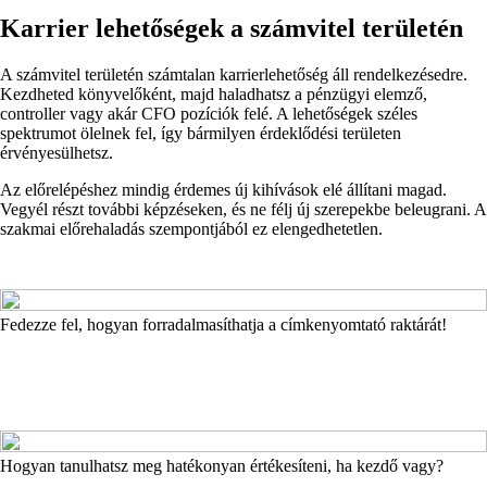
Karrier lehetőségek a számvitel területén
A számvitel területén számtalan karrierlehetőség áll rendelkezésedre.
Kezdheted könyvelőként, majd haladhatsz a pénzügyi elemző,
controller vagy akár CFO pozíciók felé. A lehetőségek széles
spektrumot ölelnek fel, így bármilyen érdeklődési területen
érvényesülhetsz.
Az előrelépéshez mindig érdemes új kihívások elé állítani magad.
Vegyél részt további képzéseken, és ne félj új szerepekbe beleugrani. A
szakmai előrehaladás szempontjából ez elengedhetetlen.
Fedezze fel, hogyan forradalmasíthatja a címkenyomtató raktárát!
Hogyan tanulhatsz meg hatékonyan értékesíteni, ha kezdő vagy?