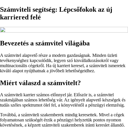
Számviteli segítség: Lépcsőfokok az új
karriered felé
Bevezetés a számvitel világába
A számvitel alapvető része a modern gazdaságnak. Minden üzleti
tevékenységhez kapcsolódik, legyen szó kisvállalkozásokról vagy
multinacionális cégekről. Ha új karriert keresel, a számviteli ismeretek
kiváló alapot nyújthatnak a jövőbeli lehetőségeidhez.
Miért válaszd a számvitelt?
A számviteli karrier számos előnnyel jár. Először is, a számvitel
szakmájában számos lehetőség vár. Az igényelt alapvető készségek és
tudás széles spektrumot ölel fel, a könyveléstől a pénzügyi elemzésig.
Továbbá, a számviteli szakemberek mindig keresettek. Mivel a cégek
folyamatosan szükségét érzik a pénzügyi helyzetük pontos nyomon
követésének, a képzett számviteli szakemberek iránti kereslet állandó.